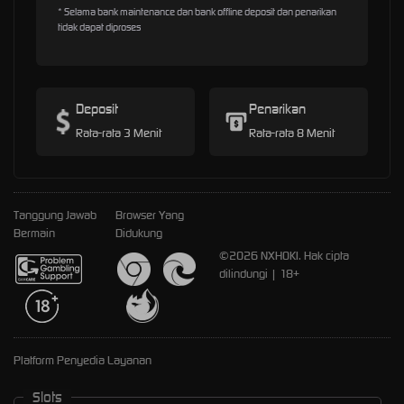
* Selama bank maintenance dan bank offline deposit dan penarikan
tidak dapat diproses
Deposit
Penarikan
Rata-rata 3 Menit
Rata-rata 8 Menit
Tanggung Jawab
Browser Yang
Bermain
Didukung
©2026 NXHOKI. Hak cipta
dilindungi | 18+
Platform Penyedia Layanan
Slots