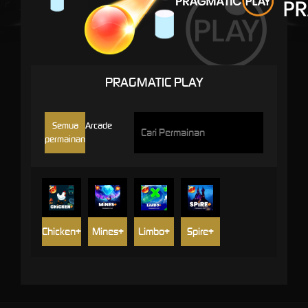
PRAGMATIC PLAY
Semua
Arcade
permainan
Chicken+
Mines+
Limbo+
Spire+