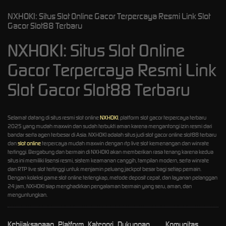
NXHOKI: Situs Slot Online Gacor Terpercaya Resmi Link Slot
Gacor Slot88 Terbaru
NXHOKI: Situs Slot Online
Gacor Terpercaya Resmi Link
Slot Gacor Slot88 Terbaru
Selamat datang di situs resmi slot online
NXHOKI
, platform slot gacor terpercaya terbaru
2025 yang mudah maxwin dan sudah terbukti aman karena mengantongi izin resmi dari
bandar serta agen terbesar di Asia. NXHOKI adalah situs judi slot gacor online slot88 terbaru
dan
slot online
terpercaya mudah maxwin dengan rtp live slot kemenangan dan winrate
tertinggi. Bergabung dan bermain di NXHOKI akan memberikan rasa tenang karena kedua
situs ini memiliki lisensi resmi, sistem keamanan canggih, tampilan modern, serta winrate
dan RTP live slot tertinggi untuk menjamin peluang jackpot besar bagi setiap pemain.
Dengan koleksi game slot online terlengkap, metode deposit cepat, dan layanan pelanggan
24 jam, NXHOKI siap menghadirkan pengalaman bermain yang seru, aman, dan
menguntungkan.
Kebijaksanaan
Platform
Kategori
Dukungan
Komunitas