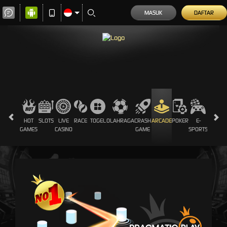
MASUK
DAFTAR
HOT
SLOTS
LIVE
RACE
TOGEL
OLAHRAGA
CRASH
ARCADE
POKER
E-
SABUN
GAMES
CASINO
GAME
SPORTS
AYAM