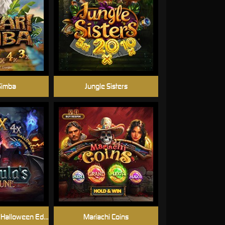
Simba
Jungle Sisters
Dracula's Fortune Halloween Edition
Mariachi Coins