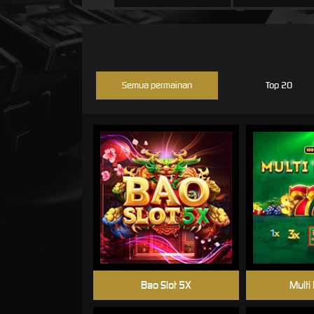
Semua permainan
Top 20
Bao Slot 5X
Multi