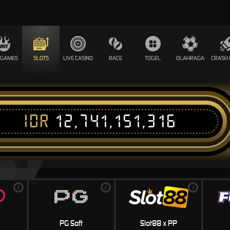
 GAMES
SLOTS
LIVE CASINO
RACE
TOGEL
OLAHRAGA
CRASH
IDR
12,741,151,316
i
i
i
a
PG Soft
Slot88 x PP