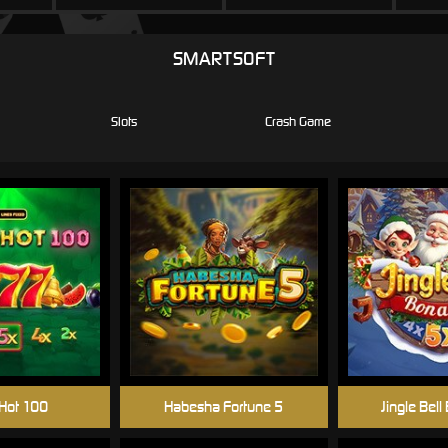
SMARTSOFT
Slots
Crash Game
 Hot 100
Habesha Fortune 5
Jingle Bel