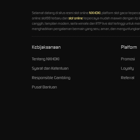
Selamat datang di situs resmi slot online
NXHOKI
, platform slot gacor terpe
online slot88 terbaru dan
slot online
terpercaya mudah maxwin dengan rtp liv
canggih, tampilan modern, serta winrate dan RTP live slot tertinggi untuk 
menghadirkan pengalaman bermain yang seru, aman, dan menguntungkan
Kebijaksanaan
Platform
Tentang NXHOKI
Promosi
Syarat dan Ketentuan
Loyalty
Responsible Gambling
Referral
Pusat Bantuan