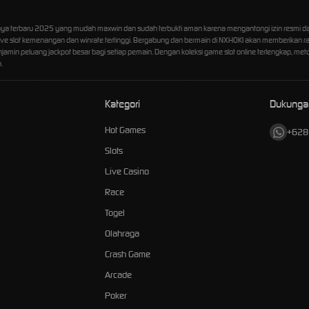
rcaya terbaru 2025 yang mudah maxwin dan sudah terbukti aman karena mengantongi izin resmi dari 
e slot kemenangan dan winrate tertinggi. Bergabung dan bermain di NXHOKI akan memberikan rasa 
menjamin peluang jackpot besar bagi setiap pemain. Dengan koleksi game slot online terlengkap, m
.
Kategori
Dukunga
Hot Games
+628
Slots
Live Casino
Race
Togel
Olahraga
Crash Game
Arcade
Poker