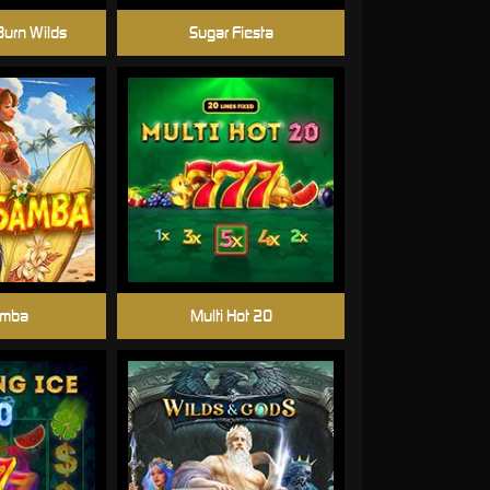
Burn Wilds
Sugar Fiesta
amba
Multi Hot 20