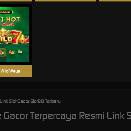
t Wild Ways
Link Slot Gacor Slot88 Terbaru
ne Gacor Terpercaya Resmi Link S