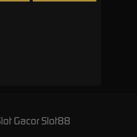
lot Gacor Slot88