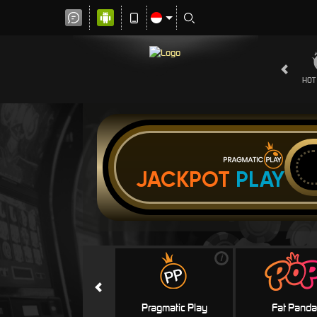
HOT
JACKPOT
PLAY
i
Pragmatic Play
Fat Pand