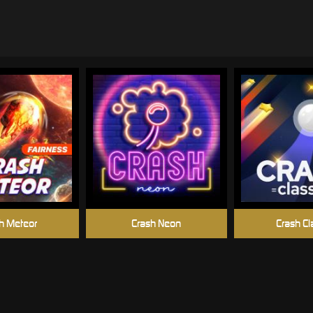
h Meteor
Crash Neon
Crash Cl