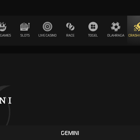
 GAMES
SLOTS
LIVE CASINO
RACE
TOGEL
OLAHRAGA
CRASH
GEMINI