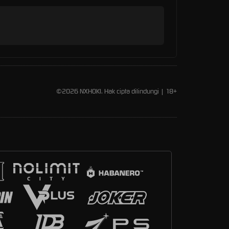
©2026 NXHOKI. Hak cipta dilindungi | 18+