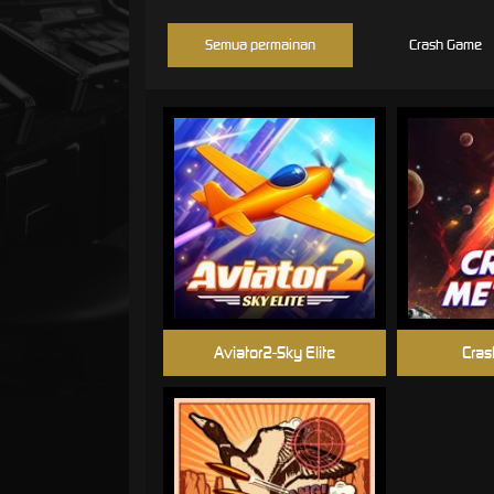
Semua permainan
Crash Game
Aviator2-Sky Elite
Cras