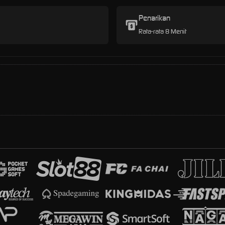
Penarikan
Rata-rata 8 Menit