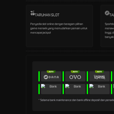
TARUHAN SLOT
TA
Penyedia slot online dengan beragam pilihan
Sportsb
game menarik yang memudahkan pemain untuk
menawar
mencapai jackpot
tinggi,
banyak 
* Selama bank maintenance dan bank offline deposit dan penarik